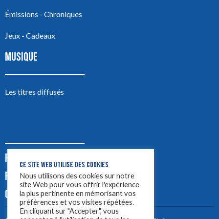
Émissions - Chroniques
Jeux - Cadeaux
MUSIQUE
Les titres diffusés
PODCASTS
CE SITE WEB UTILISE DES COOKIES
PUB
Nous utilisons des cookies sur notre
site Web pour vous offrir l'expérience
CONTACT
la plus pertinente en mémorisant vos
préférences et vos visites répétées.
En cliquant sur "Accepter", vous