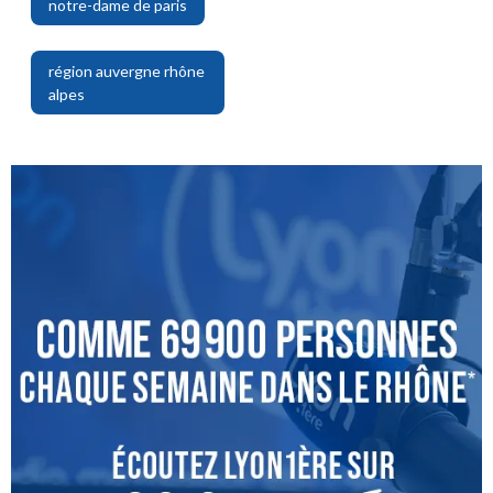
notre-dame de paris
,
région auvergne rhône
alpes