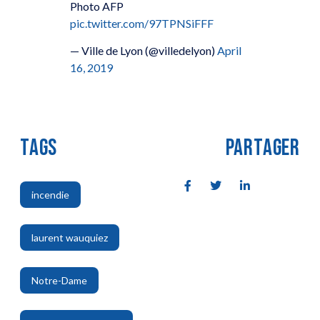
Photo AFP
pic.twitter.com/97TPNSiFFF
— Ville de Lyon (@villedelyon)
April
16, 2019
TAGS
PARTAGER
incendie
,
laurent wauquiez
,
Notre-Dame
,