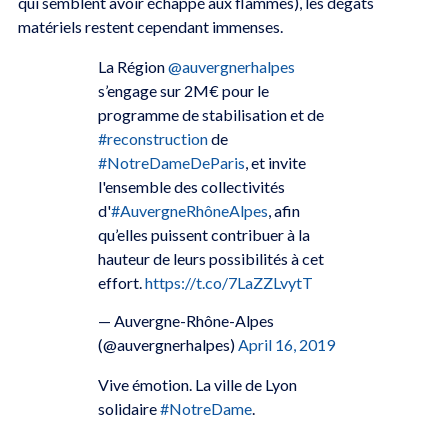
qui semblent avoir échappé aux flammes), les dégâts
matériels restent cependant immenses.
La Région
@auvergnerhalpes
s’engage sur 2M€ pour le
programme de stabilisation et de
#reconstruction
de
#NotreDameDeParis
, et invite
l'ensemble des collectivités
d'
#AuvergneRhôneAlpes
, afin
qu’elles puissent contribuer à la
hauteur de leurs possibilités à cet
effort.
https://t.co/7LaZZLvytT
— Auvergne-Rhône-Alpes
(@auvergnerhalpes)
April 16, 2019
Vive émotion. La ville de Lyon
solidaire
#NotreDame
.