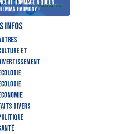
ncert Hommage à Queen,
personnes au bord du lac
hemian Harmony !
d’Annecy !
S INFOS
AUTRES
CULTURE ET
DIVERTISSEMENT
ÉCOLOGIE
ÉCOLOGIE
ÉCONOMIE
FAITS DIVERS
POLITIQUE
SANTÉ