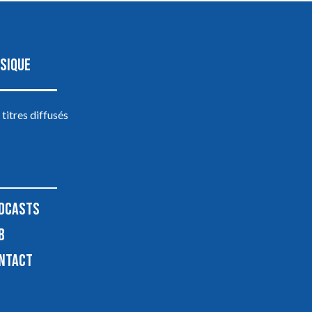
SIQUE
 titres diffusés
DCASTS
B
NTACT