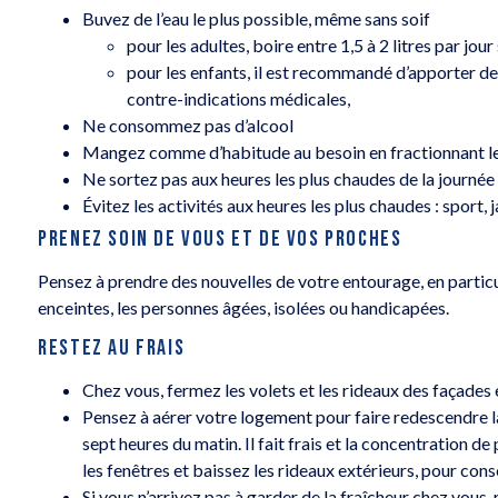
Buvez de l’eau le plus possible, même sans soif
pour les adultes, boire entre 1,5 à 2 litres par jo
pour les enfants, il est recommandé d’apporter des
contre-indications médicales,
Ne consommez pas d’alcool
Mangez comme d’habitude au besoin en fractionnant les
Ne sortez pas aux heures les plus chaudes de la journée
Évitez les activités aux heures les plus chaudes : sport,
PRENEZ SOIN DE VOUS ET DE VOS PROCHES
Pensez à prendre des nouvelles de votre entourage, en particu
enceintes, les personnes âgées, isolées ou handicapées.
RESTEZ AU FRAIS
Chez vous, fermez les volets et les rideaux des façades 
Pensez à aérer votre logement pour faire redescendre l
sept heures du matin. Il fait frais et la concentration d
les fenêtres et baissez les rideaux extérieurs, pour conse
Si vous n’arrivez pas à garder de la fraîcheur chez vous