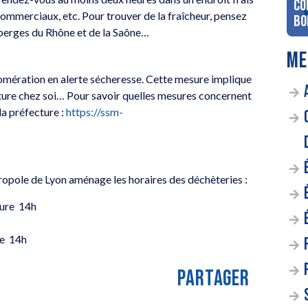
co
commerciaux, etc. Pour trouver de la fraîcheur, pensez
Bo
, berges du Rhône et de la Saône…
ME
omération en alerte sécheresse. Cette mesure implique
voiture chez soi… Pour savoir quelles mesures concernent
la préfecture :
https://ssm-
tropole de Lyon aménage les horaires des déchèteries :
ture 14h
re 14h
PARTAGER