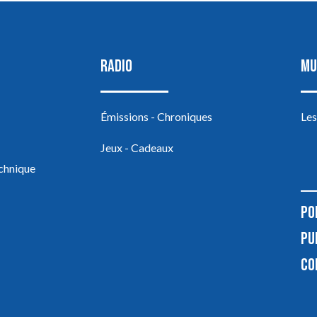
RADIO
MU
Émissions - Chroniques
Les
Jeux - Cadeaux
echnique
PO
PU
CO