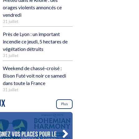
orages violents annoncés ce
vendredi
31 juillet
Près de Lyon : un important
incendie ce jeudi, 5 hectares de
végétation détruits
31 juillet
Weekend de chassé-croisé :
Bison Futé voit noir ce samedi
dans toute la France
31 juillet
UX
Plus
gnez vos places pour le
Gagnez votre séjour pour