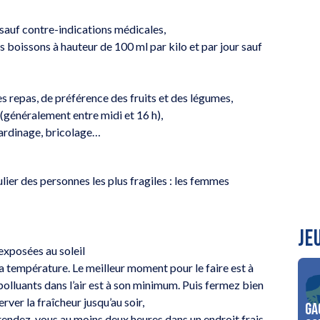
ur sauf contre-indications médicales,
 boissons à hauteur de 100 ml par kilo et par jour sauf
 repas, de préférence des fruits et des légumes,
 (généralement entre midi et 16 h),
 jardinage, bricolage…
lier des personnes les plus fragiles : les femmes
JE
exposées au soleil
a température. Le meilleur moment pour le faire est à
e polluants dans l’air est à son minimum. Puis fermez bien
rver la fraîcheur jusqu’au soir,
Ga
, rendez-vous au moins deux heures dans un endroit frais