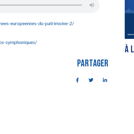
nees-europeennes-du-patrimoine-2/
ubs-symphoniques/
À 
PARTAGER