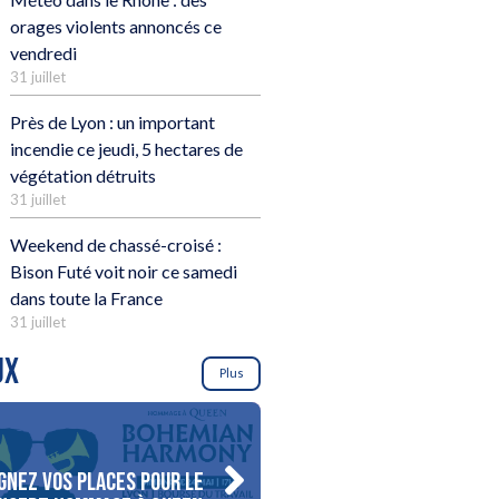
orages violents annoncés ce
vendredi
31 juillet
Près de Lyon : un important
incendie ce jeudi, 5 hectares de
végétation détruits
31 juillet
Weekend de chassé-croisé :
Bison Futé voit noir ce samedi
dans toute la France
31 juillet
UX
Plus
gnez vos places pour le
Gagnez votre séjour pour