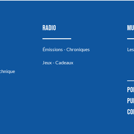
RADIO
MU
Émissions - Chroniques
Les
Jeux - Cadeaux
echnique
PO
PU
CO