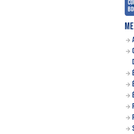
co
Bo
ME