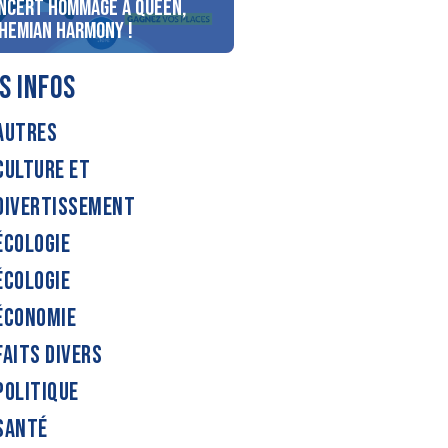
ncert Hommage à Queen,
personnes au bord du lac
hemian Harmony !
d’Annecy !
S INFOS
AUTRES
CULTURE ET
DIVERTISSEMENT
ÉCOLOGIE
ÉCOLOGIE
ÉCONOMIE
FAITS DIVERS
POLITIQUE
SANTÉ