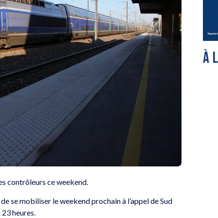
À 
des contrôleurs ce weekend.
nt de se mobiliser le weekend prochain à l’appel de Sud
 23 heures.