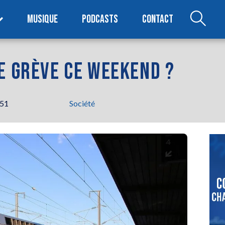
MUSIQUE
PODCASTS
CONTACT
E GRÈVE CE WEEKEND ?
h51
Société