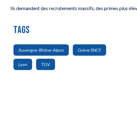
Ils demandent des recrutements massifs, des primes plus élevé
TAGS
,
,
Auvergne-Rhône-Alpes
Grève SNCF
,
Lyon
TGV