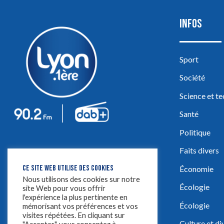
INFOS
Sport
Société
Science et t
Santé
Politique
Faits divers
CE SITE WEB UTILISE DES COOKIES
Économie
Nous utilisons des cookies sur notre
Écologie
site Web pour vous offrir
l'expérience la plus pertinente en
Écologie
mémorisant vos préférences et vos
visites répétées. En cliquant sur
Culture et d