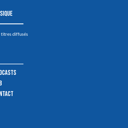
SIQUE
 titres diffusés
DCASTS
B
NTACT