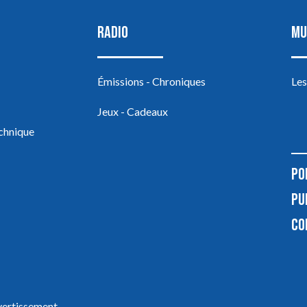
RADIO
MU
Émissions - Chroniques
Les
Jeux - Cadeaux
echnique
PO
PU
CO
ivertissement