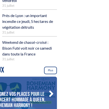
vendredi
31 juillet
Près de Lyon : un important
incendie ce jeudi, 5 hectares de
végétation détruits
31 juillet
Weekend de chassé-croisé :
Bison Futé voit noir ce samedi
dans toute la France
31 juillet
UX
Plus
gnez vos places pour le
Gagnez votre séjour pour
ncert Hommage à Queen,
personnes au bord du lac
hemian Harmony !
d’Annecy !