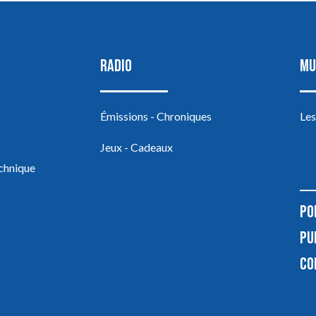
RADIO
MU
Émissions - Chroniques
Les
Jeux - Cadeaux
echnique
PO
PU
CO