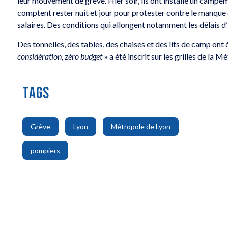
leur mouvement de grève. Hier soir, ils ont installé un campem
comptent rester nuit et jour pour protester contre le manque
salaires. Des conditions qui allongent notamment les délais 
Des tonnelles, des tables, des chaises et des lits de camp ont é
considération, zéro budget
» a été inscrit sur les grilles de la 
TAGS
,
,
,
Grève
Lyon
Métropole de Lyon
pompiers