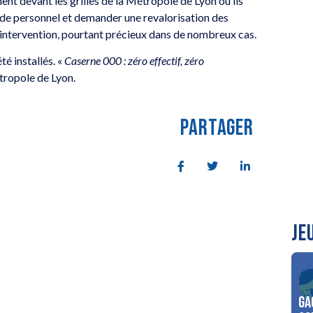
ent devant les grilles de la Métropole de Lyon où ils
 de personnel et demander une revalorisation des
d’intervention, pourtant précieux dans de nombreux cas.
té installés. «
Caserne 000 : zéro effectif, zéro
Métropole de Lyon.
PARTAGER
JE
Ga