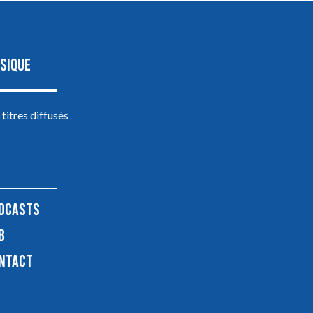
SIQUE
 titres diffusés
DCASTS
B
NTACT