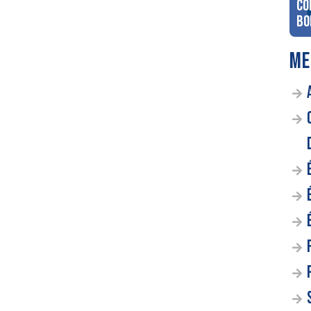
co
Bo
ME