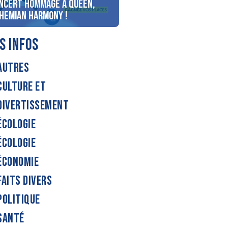
ncert Hommage à Queen,
personnes au bord du lac
hemian Harmony !
d’Annecy !
S INFOS
AUTRES
CULTURE ET
DIVERTISSEMENT
ÉCOLOGIE
ÉCOLOGIE
ÉCONOMIE
FAITS DIVERS
POLITIQUE
SANTÉ