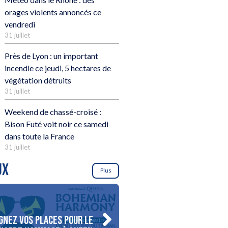
orages violents annoncés ce
vendredi
31 juillet
Près de Lyon : un important
incendie ce jeudi, 5 hectares de
végétation détruits
31 juillet
Weekend de chassé-croisé :
Bison Futé voit noir ce samedi
dans toute la France
31 juillet
UX
Plus
gnez vos places pour le
Gagnez votre séjour pour