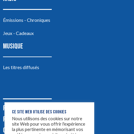
Émissions - Chroniques
Jeux - Cadeaux
MUSIQUE
Les titres diffusés
PODCASTS
CE SITE WEB UTILISE DES COOKIES
PUB
Nous utilisons des cookies sur notre
site Web pour vous offrir l'expérience
CONTACT
la plus pertinente en mémorisant vos