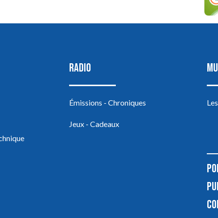
RADIO
MU
Émissions - Chroniques
Les
Jeux - Cadeaux
echnique
PO
PU
CO