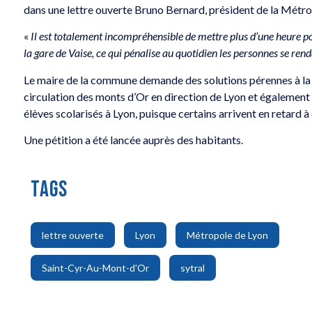
dans une lettre ouverte Bruno Bernard, président de la Métrop
«
Il est totalement incompréhensible de mettre plus d’une heure p
la gare de Vaise, ce qui pénalise au quotidien les personnes se rend
Le maire de la commune demande des solutions pérennes à la
circulation des monts d’Or en direction de Lyon et également 
élèves scolarisés à Lyon, puisque certains arrivent en retar
Une pétition a été lancée auprès des habitants.
TAGS
,
,
,
lettre ouverte
Lyon
Métropole de Lyon
,
Saint-Cyr-Au-Mont-d'Or
sytral