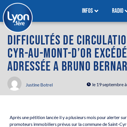
INFOS
RADIO
DIFFICULTÉS DE CIRCULATIO
CYR-AU-MONT-D’OR EXCÉDÉ
ADRESSÉE A BRUNO BERNA
le
19 septembre à
Justine Botrel
Après une pétition lancée il y a plusieurs mois pour alerter su
promoteurs immobiliers prévus sur la commune de Saint-Cyr-a