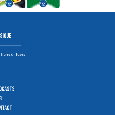
SIQUE
 titres diffusés
DCASTS
B
NTACT