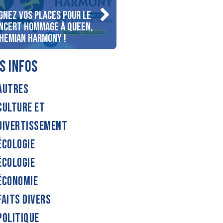
gnez vos places pour le
Gagnez votre séjour pour
ncert Hommage à Queen,
personnes au bord du lac
hemian Harmony !
d’Annecy !
S INFOS
AUTRES
CULTURE ET
DIVERTISSEMENT
ÉCOLOGIE
ÉCOLOGIE
ÉCONOMIE
FAITS DIVERS
POLITIQUE