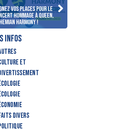
gnez vos places pour le
Gagnez votre séjour pour
ncert Hommage à Queen,
personnes au bord du lac
hemian Harmony !
d’Annecy !
S INFOS
AUTRES
CULTURE ET
DIVERTISSEMENT
ÉCOLOGIE
ÉCOLOGIE
ÉCONOMIE
FAITS DIVERS
POLITIQUE