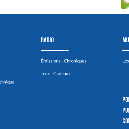
RADIO
MU
Émissions - Chroniques
Les
Jeux - Cadeaux
echnique
PO
PU
CO