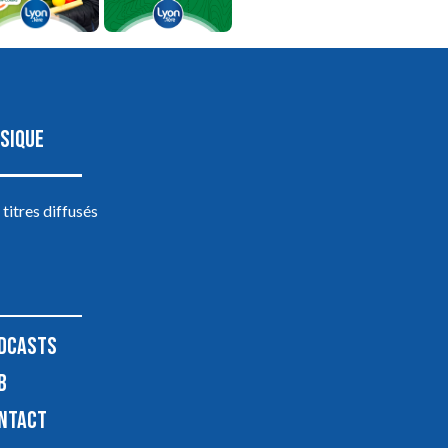
SIQUE
 titres diffusés
DCASTS
B
NTACT