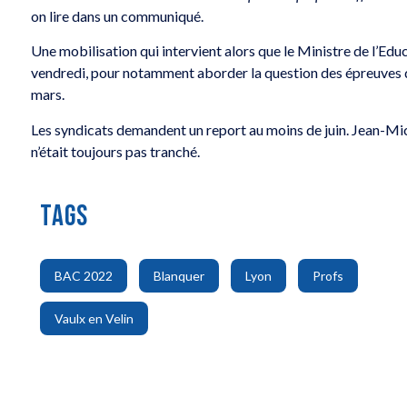
on lire dans un communiqué.
Une mobilisation qui intervient alors que le Ministre de l’Edu
vendredi, pour notamment aborder la question des épreuves d
mars.
Les syndicats demandent un report au moins de juin. Jean-Mic
n’était toujours pas tranché.
TAGS
,
,
,
,
BAC 2022
Blanquer
Lyon
Profs
Vaulx en Velin