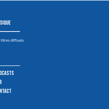
SIQUE
 titres diffusés
DCASTS
B
NTACT