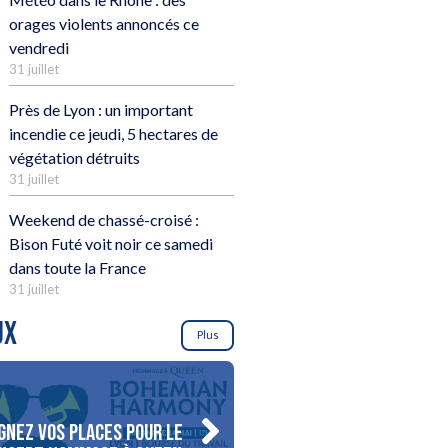
orages violents annoncés ce
vendredi
31 juillet
Près de Lyon : un important
incendie ce jeudi, 5 hectares de
végétation détruits
31 juillet
Weekend de chassé-croisé :
Bison Futé voit noir ce samedi
dans toute la France
31 juillet
UX
Plus
gnez vos places pour le
Gagnez votre séjour pour