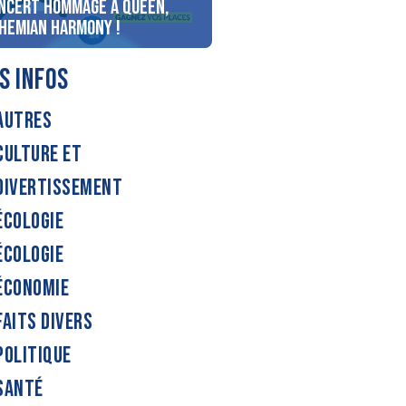
ncert Hommage à Queen,
personnes au bord du lac
hemian Harmony !
d’Annecy !
S INFOS
AUTRES
CULTURE ET
DIVERTISSEMENT
ÉCOLOGIE
ÉCOLOGIE
ÉCONOMIE
FAITS DIVERS
POLITIQUE
SANTÉ