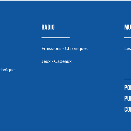
RADIO
MU
Émissions - Chroniques
Les
Jeux - Cadeaux
echnique
PO
PU
CO