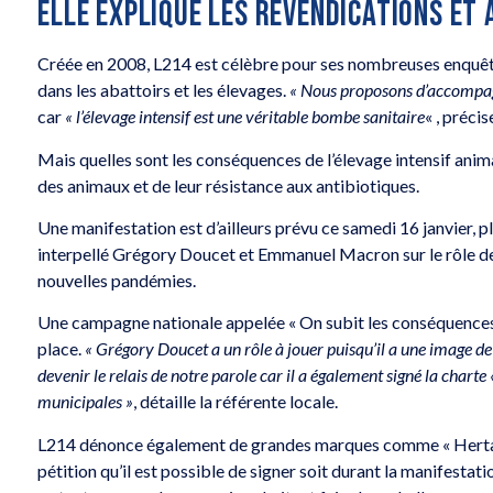
ELLE EXPLIQUE LES REVENDICATIONS ET 
Créée en 2008, L214 est célèbre pour ses nombreuses enquêt
dans les abattoirs et les élevages.
« Nous proposons d’accompagn
car
« l’élevage intensif est une véritable bombe sanitaire
« , préci
Mais quelles sont les conséquences de l’élevage intensif anim
des animaux et de leur résistance aux antibiotiques.
Une manifestation est d’ailleurs prévu ce samedi 16 janvier, pl
interpellé Grégory Doucet et Emmanuel Macron sur le rôle de l
nouvelles pandémies.
Une campagne nationale appelée « On subit les conséquences, 
place.
« Grégory Doucet a un rôle à jouer puisqu’il a une image d
devenir le relais de notre parole car il a également signé la charte
municipales »
, détaille la référente locale.
L214 dénonce également de grandes marques comme « Herta » et
pétition qu’il est possible de signer soit durant la manifesta