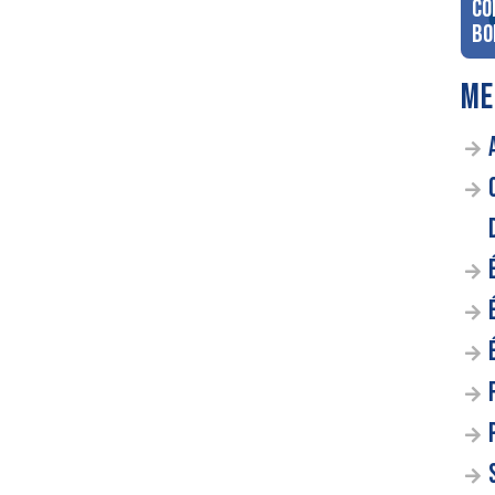
co
Bo
ME