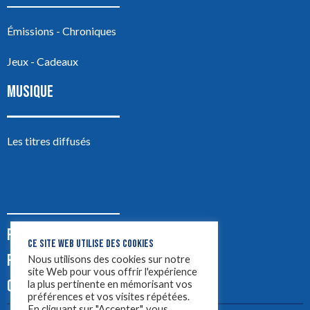
Émissions - Chroniques
Jeux - Cadeaux
MUSIQUE
Les titres diffusés
PODCASTS
CE SITE WEB UTILISE DES COOKIES
PUB
Nous utilisons des cookies sur notre
site Web pour vous offrir l'expérience
CONTACT
la plus pertinente en mémorisant vos
préférences et vos visites répétées.
En cliquant sur "Accepter", vous