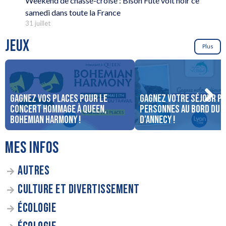
Weekend de chassé-croisé : Bison Futé voit noir ce
samedi dans toute la France
31 juillet
JEUX
Plus
Gagnez vos places pour le
Gagnez votre séjour po
concert Hommage à Queen,
personnes au bord du 
Bohemian Harmony !
d’Annecy !
MES INFOS
AUTRES
CULTURE ET DIVERTISSEMENT
ÉCOLOGIE