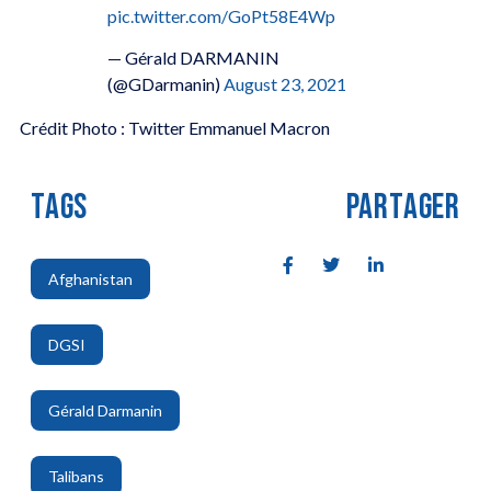
pic.twitter.com/GoPt58E4Wp
— Gérald DARMANIN
(@GDarmanin)
August 23, 2021
Crédit Photo : Twitter Emmanuel Macron
TAGS
PARTAGER
Afghanistan
,
DGSI
,
Gérald Darmanin
,
Talibans