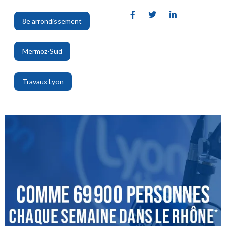
8e arrondissement
,
Mermoz-Sud
,
Travaux Lyon