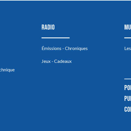
RADIO
MU
Émissions - Chroniques
Les
Jeux - Cadeaux
echnique
PO
PU
CO