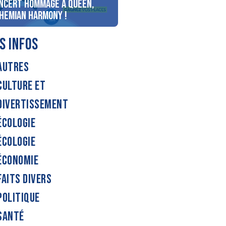
ncert Hommage à Queen,
personnes au bord du lac
hemian Harmony !
d’Annecy !
S INFOS
AUTRES
CULTURE ET
DIVERTISSEMENT
ÉCOLOGIE
ÉCOLOGIE
ÉCONOMIE
FAITS DIVERS
POLITIQUE
SANTÉ