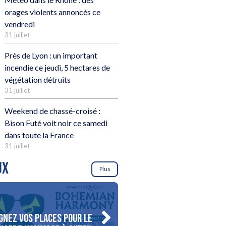
orages violents annoncés ce
vendredi
31 juillet
Près de Lyon : un important
incendie ce jeudi, 5 hectares de
végétation détruits
31 juillet
Weekend de chassé-croisé :
Bison Futé voit noir ce samedi
dans toute la France
31 juillet
UX
Plus
gnez vos places pour le
Gagnez votre séjour pour