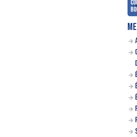
co
Bo
ME