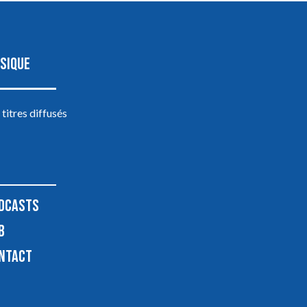
SIQUE
 titres diffusés
DCASTS
B
NTACT