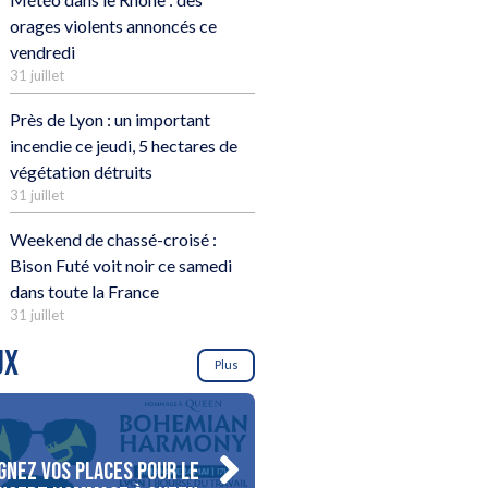
orages violents annoncés ce
vendredi
31 juillet
Près de Lyon : un important
incendie ce jeudi, 5 hectares de
végétation détruits
31 juillet
Weekend de chassé-croisé :
Bison Futé voit noir ce samedi
dans toute la France
31 juillet
UX
Plus
gnez vos places pour le
Gagnez votre séjour pour