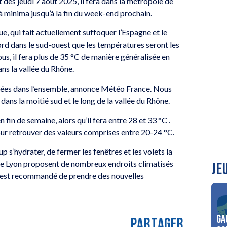
 dès jeudi 7 août 2025, il fera dans la métropole de
à minima jusqu’à la fin du week-end prochain.
e, qui fait actuellement suffoquer l’Espagne et le
bord dans le sud-ouest que les températures seront les
ous, il fera plus de 35 °C de manière généralisée en
s la vallée du Rhône.
llées dans l’ensemble, annonce Météo France. Nous
ans la moitié sud et le long de la vallée du Rhône.
fin de semaine, alors qu’il fera entre 28 et 33 °C .
pour retrouver des valeurs comprises entre 20-24 °C.
s’hydrater, de fermer les fenêtres et les volets la
lle de Lyon proposent de nombreux endroits climatisés
JE
il est recommandé de prendre des nouvelles
Ga
PARTAGER