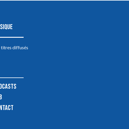
SIQUE
 titres diffusés
DCASTS
B
NTACT