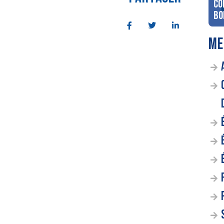
co
Bo
ME