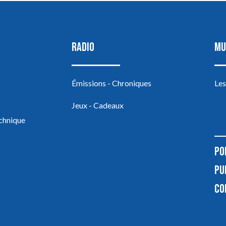
RADIO
MU
Émissions - Chroniques
Les
Jeux - Cadeaux
echnique
PO
PU
CO