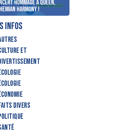
ncert Hommage à Queen,
personnes au bord du lac
hemian Harmony !
d’Annecy !
S INFOS
AUTRES
CULTURE ET
DIVERTISSEMENT
ÉCOLOGIE
ÉCOLOGIE
ÉCONOMIE
FAITS DIVERS
POLITIQUE
SANTÉ