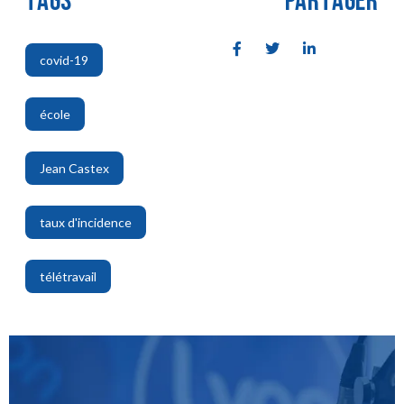
TAGS
PARTAGER
covid-19
,
école
,
Jean Castex
,
taux d'incidence
,
télétravail