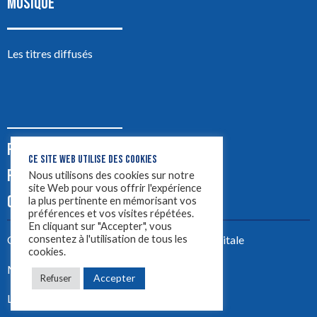
MUSIQUE
Les titres diffusés
PODCASTS
CE SITE WEB UTILISE DES COOKIES
PUB
Nous utilisons des cookies sur notre
site Web pour vous offrir l'expérience
CONTACT
la plus pertinente en mémorisant vos
préférences et vos visites répétées.
En cliquant sur "Accepter", vous
consentez à l'utilisation de tous les
Créez votre site avec
Yellowtie – Agence Digitale
cookies.
Mentions légales
Accepter
Refuser
LYON 1ère 2023 ©