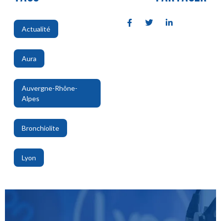
Actualité
,
Aura
,
Auvergne-Rhône-
Alpes
,
Bronchiolite
,
Lyon