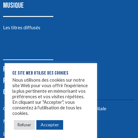
MUSIQUE
Les titres diffusés
PODCASTS
CE SITE WEB UTILISE DES COOKIES
PUB
Nous utilisons des cookies sur notre
site Web pour vous offrir l'expérience
CONTACT
la plus pertinente en mémorisant vos
préférences et vos visites répétées.
En cliquant sur "Accepter", vous
consentez à l'utilisation de tous les
Créez votre site avec
Yellowtie – Agence Digitale
cookies.
Mentions légales
Accepter
Refuser
LYON 1ère 2023 ©