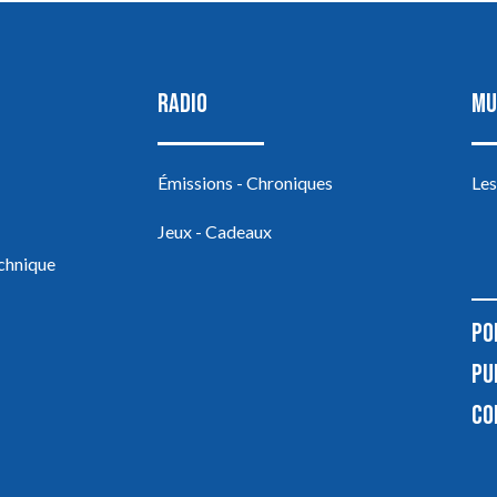
RADIO
MU
Émissions - Chroniques
Les
Jeux - Cadeaux
echnique
PO
PU
CO