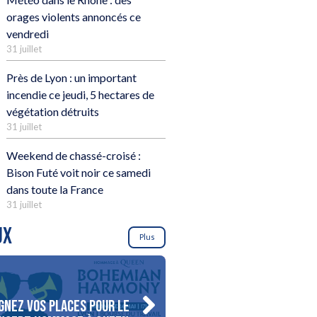
orages violents annoncés ce
vendredi
31 juillet
Près de Lyon : un important
incendie ce jeudi, 5 hectares de
végétation détruits
31 juillet
Weekend de chassé-croisé :
Bison Futé voit noir ce samedi
dans toute la France
31 juillet
UX
Plus
gnez vos places pour le
Gagnez votre séjour pour