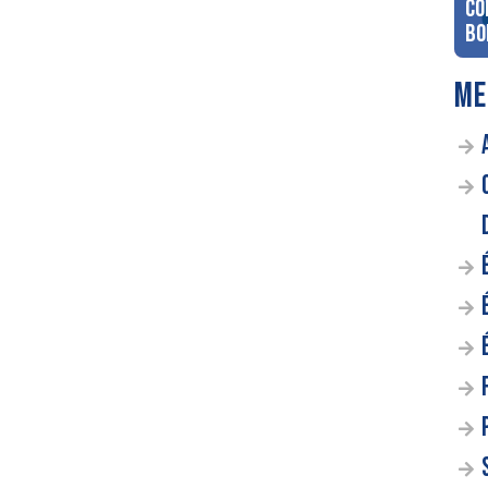
co
Bo
ME