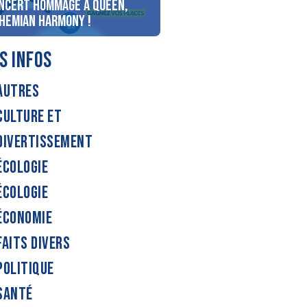
ncert Hommage à Queen,
personnes au bord du lac
hemian Harmony !
d’Annecy !
S INFOS
AUTRES
CULTURE ET
DIVERTISSEMENT
ÉCOLOGIE
ÉCOLOGIE
ÉCONOMIE
FAITS DIVERS
POLITIQUE
SANTÉ