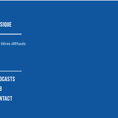
SIQUE
 titres diffusés
DCASTS
B
NTACT