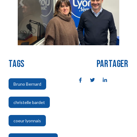
TAGS
PARTAGER
Bruno Bernard
,
christelle bardet
,
coeur lyonnais
,