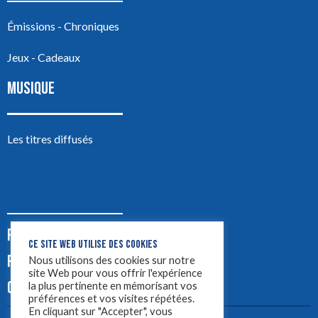
Émissions - Chroniques
Jeux - Cadeaux
MUSIQUE
Les titres diffusés
PODCASTS
CE SITE WEB UTILISE DES COOKIES
PUB
Nous utilisons des cookies sur notre
site Web pour vous offrir l'expérience
CONTACT
la plus pertinente en mémorisant vos
préférences et vos visites répétées.
En cliquant sur "Accepter", vous