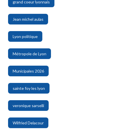
grand coeur lyonnais
,
Jean michel aulas
,
Lyon politique
,
Métropole de Lyon
,
Municipales 2026
,
sainte foy les lyon
,
veronique sarselli
,
Wilfried Delacour