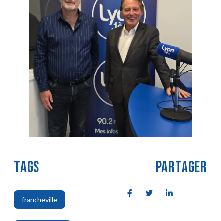
TAGS
PARTAGER
francheville
,