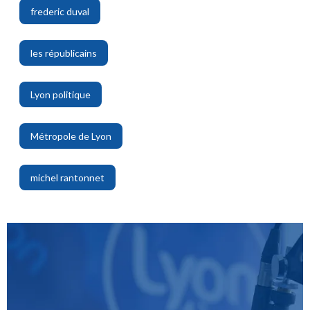
frederic duval
,
les républicains
,
Lyon politique
,
Métropole de Lyon
,
michel rantonnet