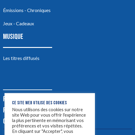
Émissions - Chroniques
Jeux - Cadeaux
MUSIQUE
Les titres diffusés
PODCASTS
CE SITE WEB UTILISE DES COOKIES
PUB
Nous utilisons des cookies sur notre
site Web pour vous offrir l'expérience
CONTACT
la plus pertinente en mémorisant vos
préférences et vos visites répétées.
En cliquant sur "Accepter", vous