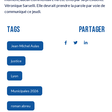
Véronique Sarselli. Elle devrait prendre la parole par voie de
communiqué ce jeudi.
TAGS
PARTAGER
Jean-Michel Aulas
,
justice
,
Lyon
,
Municipales 2026
,
roman abreu