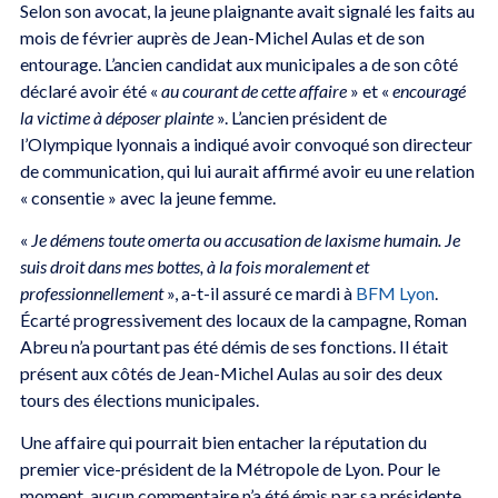
Selon son avocat, la jeune plaignante avait signalé les faits au
mois de février auprès de Jean-Michel Aulas et de son
entourage. L’ancien candidat aux municipales a de son côté
déclaré avoir été «
au courant de cette affaire
» et «
encouragé
la victime à déposer plainte
». L’ancien président de
l’Olympique lyonnais a indiqué avoir convoqué son directeur
de communication, qui lui aurait affirmé avoir eu une relation
« consentie » avec la jeune femme.
«
Je démens toute omerta ou accusation de laxisme humain. Je
suis droit dans mes bottes, à la fois moralement et
professionnellement
», a-t-il assuré ce mardi à
BFM Lyon
.
Écarté progressivement des locaux de la campagne, Roman
Abreu n’a pourtant pas été démis de ses fonctions. Il était
présent aux côtés de Jean-Michel Aulas au soir des deux
tours des élections municipales.
Une affaire qui pourrait bien entacher la réputation du
premier vice-président de la Métropole de Lyon. Pour le
moment, aucun commentaire n’a été émis par sa présidente