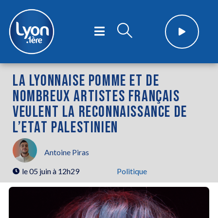
LA LYONNAISE POMME ET DE
NOMBREUX ARTISTES FRANÇAIS
VEULENT LA RECONNAISSANCE DE
L’ETAT PALESTINIEN
Antoine Piras
le
05 juin à 12h29
Politique