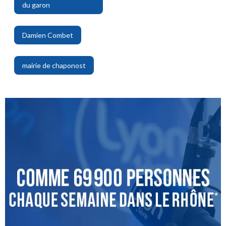
du garon
,
Damien Combet
,
mairie de chaponost