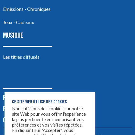
Émissions - Chroniques
Jeux - Cadeaux
MUSIQUE
Les titres diffusés
PODCASTS
CE SITE WEB UTILISE DES COOKIES
PUB
Nous utilisons des cookies sur notre
site Web pour vous offrir l'expérience
CONTACT
la plus pertinente en mémorisant vos
préférences et vos visites répétées.
En cliquant sur "Accepter", vous