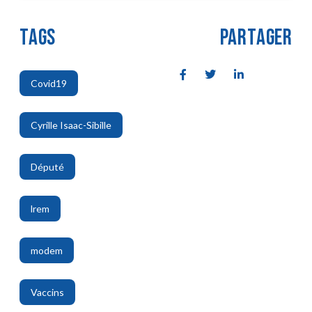
TAGS
PARTAGER
Covid19
,
Cyrille Isaac-Sibille
,
Député
,
lrem
,
modem
,
Vaccins