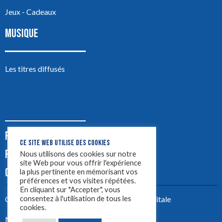
Jeux - Cadeaux
MUSIQUE
Les titres diffusés
PODCASTS
CE SITE WEB UTILISE DES COOKIES
PUB
Nous utilisons des cookies sur notre
site Web pour vous offrir l'expérience
CONTACT
la plus pertinente en mémorisant vos
préférences et vos visites répétées.
En cliquant sur "Accepter", vous
consentez à l'utilisation de tous les
Créez votre site avec
Yellowtie – Agence Digitale
cookies.
Mentions légales