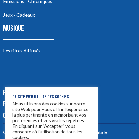
Émissions - Chroniques
Jeux - Cadeaux
MUSIQUE
Les titres diffusés
PODCASTS
CE SITE WEB UTILISE DES COOKIES
PUB
Nous utilisons des cookies sur notre
site Web pour vous offrir l'expérience
CONTACT
la plus pertinente en mémorisant vos
préférences et vos visites répétées.
En cliquant sur "Accepter", vous
consentez à l'utilisation de tous les
Créez votre site avec
Yellowtie – Agence Digitale
cookies.