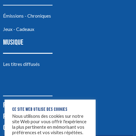
Émissions - Chroniques
Jeux - Cadeaux
MUSIQUE
Les titres diffusés
PODCASTS
CE SITE WEB UTILISE DES COOKIES
PUB
Nous utilisons des cookies sur notre
site Web pour vous offrir l'expérience
CONTACT
la plus pertinente en mémorisant vos
préférences et vos visites répétées.