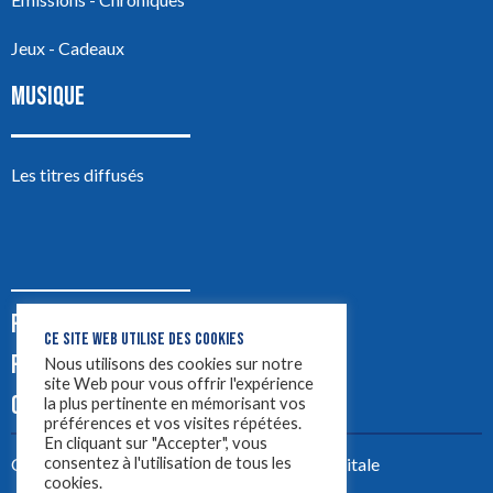
Jeux - Cadeaux
MUSIQUE
Les titres diffusés
PODCASTS
CE SITE WEB UTILISE DES COOKIES
PUB
Nous utilisons des cookies sur notre
site Web pour vous offrir l'expérience
CONTACT
la plus pertinente en mémorisant vos
préférences et vos visites répétées.
En cliquant sur "Accepter", vous
consentez à l'utilisation de tous les
Créez votre site avec
Yellowtie – Agence Digitale
cookies.