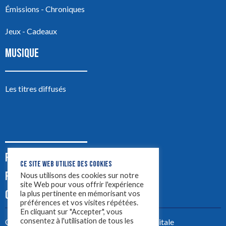
Émissions - Chroniques
Jeux - Cadeaux
MUSIQUE
Les titres diffusés
PODCASTS
CE SITE WEB UTILISE DES COOKIES
PUB
Nous utilisons des cookies sur notre
site Web pour vous offrir l'expérience
CONTACT
la plus pertinente en mémorisant vos
préférences et vos visites répétées.
En cliquant sur "Accepter", vous
consentez à l'utilisation de tous les
Créez votre site avec
Yellowtie – Agence Digitale