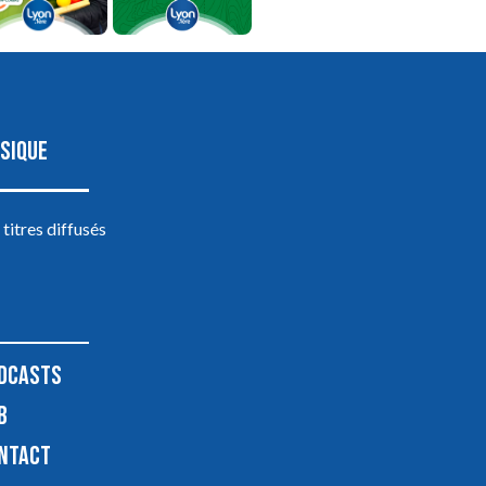
SIQUE
 titres diffusés
DCASTS
B
NTACT