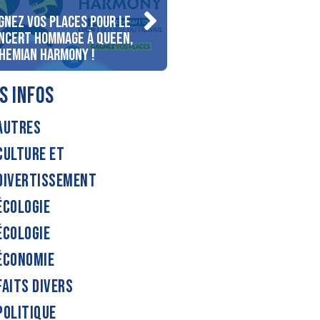
gnez vos places pour le
Gagnez votre séjour pour
ncert Hommage à Queen,
personnes au bord du lac
hemian Harmony !
d’Annecy !
S INFOS
AUTRES
CULTURE ET
DIVERTISSEMENT
ÉCOLOGIE
ÉCOLOGIE
ÉCONOMIE
FAITS DIVERS
POLITIQUE