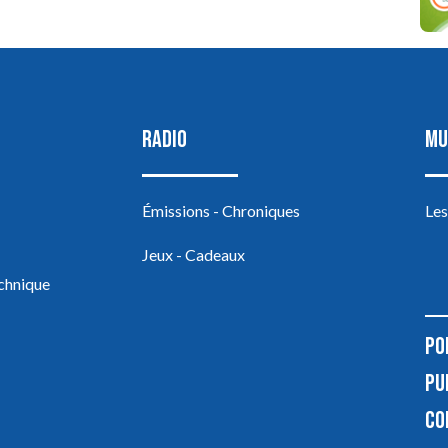
RADIO
MU
Émissions - Chroniques
Les
Jeux - Cadeaux
echnique
PO
PU
CO