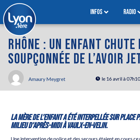
INFOS
RADIO
RHÔNE : UN ENFANT CHUTE 
SOUPÇONNÉE DE L’AVOIR JET
le
16 avril à 07h1
Amaury Meygret
La mère de l’enfant a été interpellée sur place 
milieu d’après-midi à Vaulx-en-Velin.
Une intervention de police et des secours étaient en cours ce