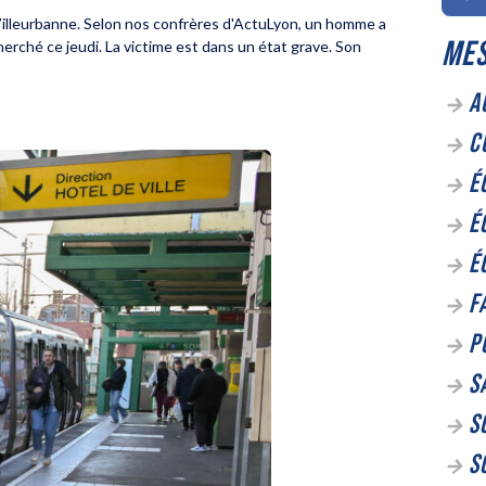
de Villeurbanne. Selon nos confrères d'ActuLyon, un homme a
MES
echerché ce jeudi. La victime est dans un état grave. Son
A
C
É
É
É
F
P
S
S
S