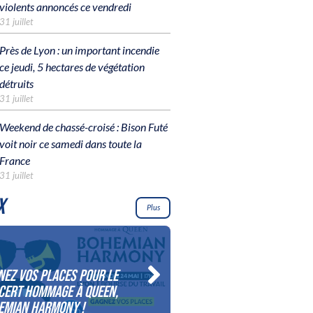
violents annoncés ce vendredi
31 juillet
Près de Lyon : un important incendie
ce jeudi, 5 hectares de végétation
détruits
31 juillet
Weekend de chassé-croisé : Bison Futé
voit noir ce samedi dans toute la
France
31 juillet
X
Plus
nez vos places pour le
Gagnez votre séjour pour
cert Hommage à Queen,
personnes au bord du la
emian Harmony !
d’Annecy !