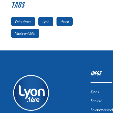
TAGS
,
,
,
Faits divers
Lyon
rhone
Vaulx-en-Velin
INFOS
Sport
Société
Science et te