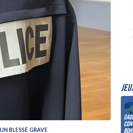
JEU
Gag
con
 UN BLESSÉ GRAVE
Boh