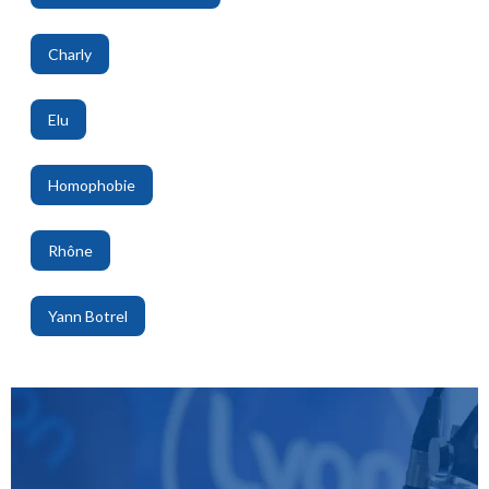
,
Charly
,
Elu
,
Homophobie
,
Rhône
,
Yann Botrel