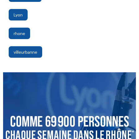
,
Lyon
,
rhone
,
villeurbanne