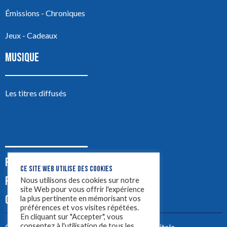
Émissions - Chroniques
Jeux - Cadeaux
MUSIQUE
Les titres diffusés
PODCASTS
CE SITE WEB UTILISE DES COOKIES
PUB
Nous utilisons des cookies sur notre
site Web pour vous offrir l'expérience
CONTACT
la plus pertinente en mémorisant vos
préférences et vos visites répétées.
En cliquant sur "Accepter", vous
consentez à l'utilisation de tous les
Créez votre site avec
Yellowtie – Agence Digitale