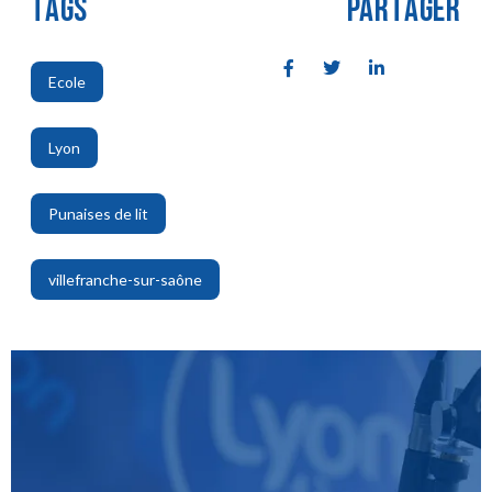
TAGS
PARTAGER
Ecole
,
Lyon
,
Punaises de lit
,
villefranche-sur-saône