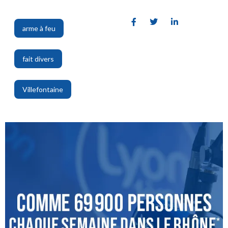
arme à feu
,
fait divers
,
Villefontaine