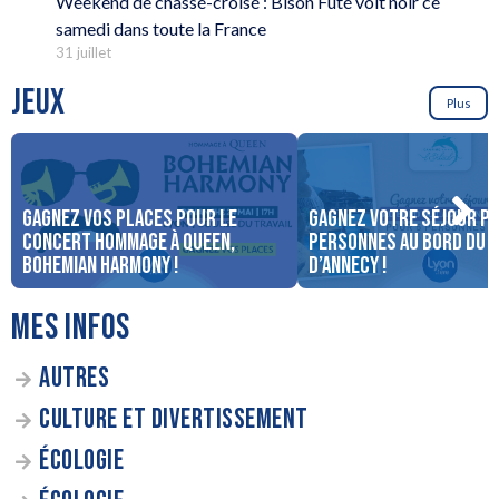
Weekend de chassé-croisé : Bison Futé voit noir ce
samedi dans toute la France
31 juillet
JEUX
Plus
Gagnez vos places pour le
Gagnez votre séjour po
concert Hommage à Queen,
personnes au bord du 
Bohemian Harmony !
d’Annecy !
MES INFOS
AUTRES
CULTURE ET DIVERTISSEMENT
ÉCOLOGIE