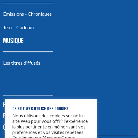
Émissions - Chroniques
Jeux - Cadeaux
MUSIQUE
Les titres diffusés
PODCASTS
CE SITE WEB UTILISE DES COOKIES
PUB
Nous utilisons des cookies sur notre
site Web pour vous offrir l'expérience
CONTACT
la plus pertinente en mémorisant vos
préférences et vos visites répétées.
En cliquant sur "Accepter", vous