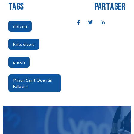
TAGS
PARTAGER
détenu
,
Faits divers
,
prison
,
Prison Saint Quentin
Fallavier