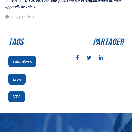
d'entretien. "
Ces interventions porteront sur le remplacement de deux
appareils de voie s...
30 July à 11h10
TAGS
PARTAGER
Faits divers
,
Lyon
,
VTC