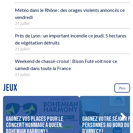
Météo dans le Rhône : des orages violents annoncés ce
vendredi
31 juillet
Près de Lyon : un important incendie ce jeudi, 5 hectares
de végétation détruits
31 juillet
Weekend de chassé-croisé : Bison Futé voit noir ce
samedi dans toute la France
31 juillet
JEUX
Plus
Gagnez vos places pour le
Gagnez votre séjour po
concert Hommage à Queen,
personnes au bord du 
Bohemian Harmony !
d’Annecy !