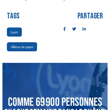
TAGS
PARTAGER
Lyon
,
rillieux-la-pape