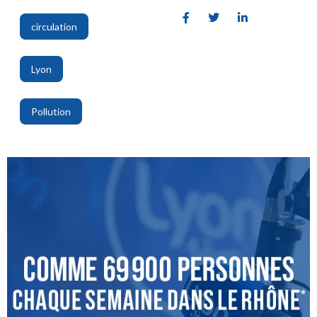
circulation
,
Lyon
,
Pollution