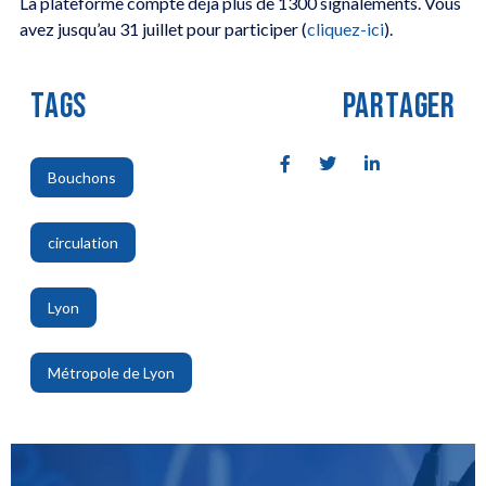
La plateforme compte déjà plus de 1300 signalements. Vous
avez jusqu’au 31 juillet pour participer (
cliquez-ici
).
TAGS
PARTAGER
Bouchons
,
circulation
,
Lyon
,
Métropole de Lyon