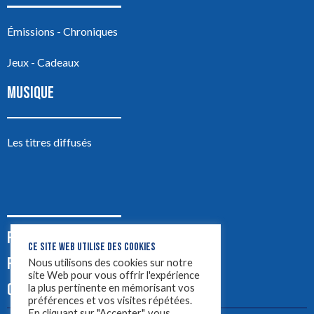
Émissions - Chroniques
Jeux - Cadeaux
MUSIQUE
Les titres diffusés
PODCASTS
CE SITE WEB UTILISE DES COOKIES
PUB
Nous utilisons des cookies sur notre
site Web pour vous offrir l'expérience
CONTACT
la plus pertinente en mémorisant vos
préférences et vos visites répétées.
En cliquant sur "Accepter", vous