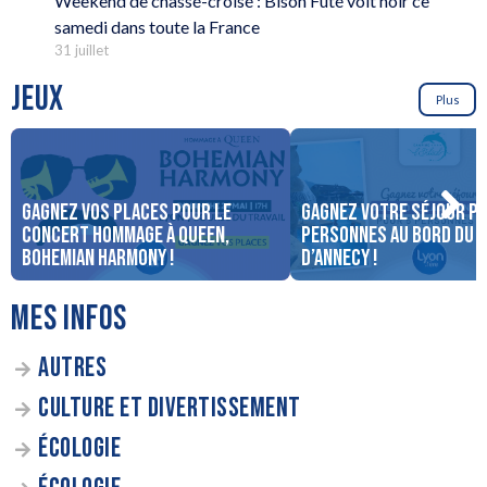
Weekend de chassé-croisé : Bison Futé voit noir ce
samedi dans toute la France
31 juillet
JEUX
Plus
Gagnez vos places pour le
Gagnez votre séjour po
concert Hommage à Queen,
personnes au bord du 
Bohemian Harmony !
d’Annecy !
MES INFOS
AUTRES
CULTURE ET DIVERTISSEMENT
ÉCOLOGIE