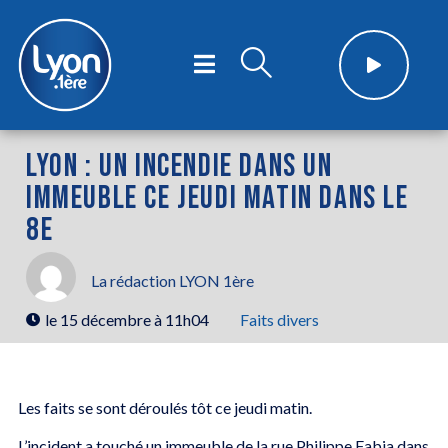
LYON : UN INCENDIE DANS UN
IMMEUBLE CE JEUDI MATIN DANS LE
8E
La rédaction LYON 1ère
le
15 décembre à 11h04
Faits divers
Les faits se sont déroulés tôt ce jeudi matin.
L’incident a touché un immeuble de la rue Philippe Fabia dans