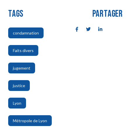
TAGS
PARTAGER
condamnation
,
Faits divers
,
jugement
,
justice
,
Lyon
,
Métropole de Lyon