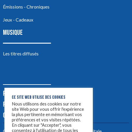
Émissions - Chroniques
Jeux - Cadeaux
MUSIQUE
Les titres diffusés
PODCASTS
CE SITE WEB UTILISE DES COOKIES
PUB
Nous utilisons des cookies sur notre
site Web pour vous offrir l'expérience
CONTACT
la plus pertinente en mémorisant vos
préférences et vos visites répétées.
En cliquant sur "Accepter", vous
consentez à l'utilisation de tous les
Créez votre site avec
Yellowtie – Agence Digitale