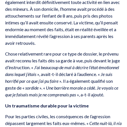
également interdit définitivement toute activité en lien avec
des mineurs. À son domicile, l’homme avait procédé à des
attouchements sur l’enfant de 8 ans, puis pris des photos
intimes qu’il avait ensuite conservé. La victime, qu’il pensait
endormie au moment des faits, était en réalité éveillée et a
immédiatement révélé l’agression à ses parents après les
avoir retrouvés.
Chose relativement rare pour ce type de dossier, le prévenu
avait reconnu les faits dès sa garde à vue, puis devant le juge
d’instruction. «
J’ai beaucoup de mal à décrire l’état émotionnel
dans lequel j’étais
», avait-t-il déclaré à l’audience. «
Je suis
horrifié par ce que j’ai pu faire
». Il a également qualifié son
geste de «
sordide
». «
Une barrière morale a cédé.
Je voyais ce
que je faisais mais je ne comprenais pas
», a-t-il ajouté.
Un traumatisme durable pour la victime
Pour les parties civiles, les conséquences de l’agression
dépassent largement les faits eux-mêmes. «
Cette nuit-là, il n’a