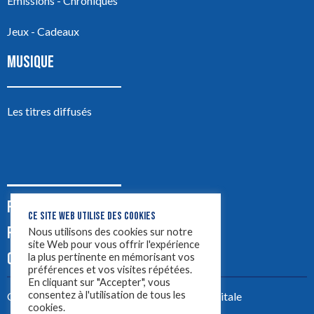
Émissions - Chroniques
Jeux - Cadeaux
MUSIQUE
Les titres diffusés
PODCASTS
CE SITE WEB UTILISE DES COOKIES
PUB
Nous utilisons des cookies sur notre
site Web pour vous offrir l'expérience
CONTACT
la plus pertinente en mémorisant vos
préférences et vos visites répétées.
En cliquant sur "Accepter", vous
consentez à l'utilisation de tous les
Créez votre site avec
Yellowtie – Agence Digitale
cookies.