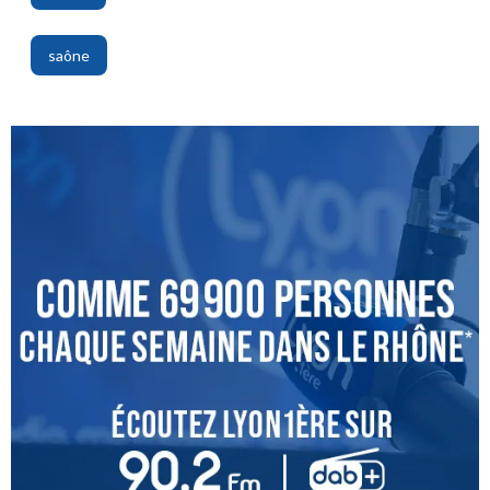
,
saône