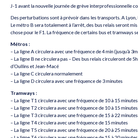
J-1 avant la nouvelle journée de grève interprofessionnelle co
Des perturbations sont à prévoir dans les transports. A Lyon,
Le métro B sera totalement à l’arrêt, des bus relais seront mi
chose pour le F1. La fréquence de certains bus et tramways ser
Métros :
– La ligne A circulera avec une fréquence de 4 min (jusqu’à 3
– La ligne B ne circulera pas – Des bus relais circuleront de
d’Oullins et Jean-Macé
– La ligne C circulera normalement
– La ligne D circulera avec une fréquence de 3 minutes
Tramways :
– La ligne T1 circulera avec une fréquence de 10 à 15 minutes
– La ligne T2 circulera avec une fréquence de 10 à 15 minutes
– La ligne T3 circulera avec une fréquence de 15 à 22 minutes
– La ligne T4 circulera avec une fréquence de 15 minutes
– La ligne T5 circulera avec une fréquence de 20 à 25 minutes
– La ligne T6 circulera avec une fréquence de 15 à 20 minutes