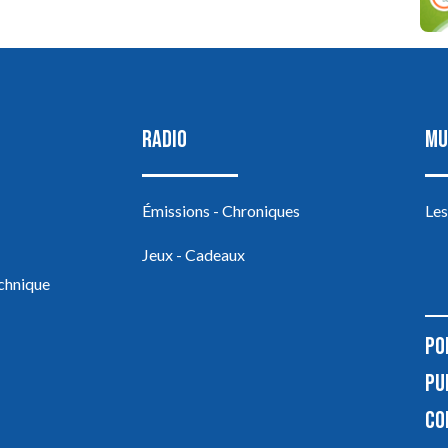
RADIO
MU
Émissions - Chroniques
Les
Jeux - Cadeaux
echnique
PO
PU
CO