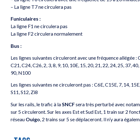
– La ligne T7 ne circulera pas
Funiculaires :
La ligne F1 ne circulera pas
La ligne F2 circulera normalement
Bus :
Les lignes suivantes circuleront avec une fréquence allégée :
C21, C24, C26, 2, 3, 8, 9, 10, 10E, 15, 20, 21, 22, 24, 25, 37, 40, 
90, N100
Les lignes suivantes ne circuleront pas : C6E, C15E, 7, 14, 15E, 1
S11, S12, Zi8
Sur les rails, le trafic à la
SNCF
sera très perturbé avec notamm
sur 5 circuleront. Sur les axes Est et Sud Est, 1 train sur 2 fon
réseau
Ouigo
, 2 trains sur 5 se déplaceront. Il n’y aura égal