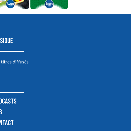
SIQUE
 titres diffusés
DCASTS
B
NTACT