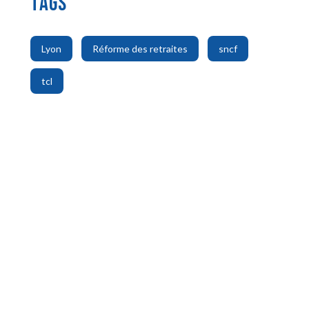
TAGS
,
,
,
Lyon
Réforme des retraites
sncf
tcl