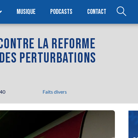
MUSIQUE
PODCASTS
CONTACT
 CONTRE LA REFORME
L DES PERTURBATIONS
h40
Faits divers