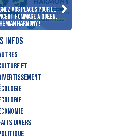
gnez vos places pour le
Gagnez votre séjour pour
ncert Hommage à Queen,
personnes au bord du lac
hemian Harmony !
d’Annecy !
S INFOS
AUTRES
CULTURE ET
DIVERTISSEMENT
ÉCOLOGIE
ÉCOLOGIE
ÉCONOMIE
FAITS DIVERS
POLITIQUE