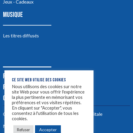
Jeux - Cadeaux
MUSIQUE
Les titres diffusés
PODCASTS
CE SITE WEB UTILISE DES COOKIES
PUB
Nous utilisons des cookies sur notre
site Web pour vous offrir l'expérience
CONTACT
la plus pertinente en mémorisant vos
préférences et vos visites répétées.
En cliquant sur "Accepter", vous
consentez à l'utilisation de tous les
Créez votre site avec
Yellowtie – Agence Digitale
cookies.
Mentions légales
Accepter
Refuser