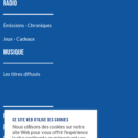
RADIO
Émissions - Chroniques
Jeux - Cadeaux
MUSIQUE
Les titres diffusés
PODCASTS
CE SITE WEB UTILISE DES COOKIES
PUB
Nous utilisons des cookies sur notre
site Web pour vous offrir l'expérience
la plus pertinente en mémorisant vos