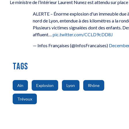
Le ministre de l’Intérieur Laurent Nunez est attendu sur place 
ALERTE – Énorme explosion d'un immeuble due à 
nord de Lyon, entendue à des kilomètres a la rond
Plusieurs victimes signalées dont des enfants. De
affluent…
pic.twitter.com/CCLD9cDD8J
— Infos Françaises (@InfosFrancaises)
December
TAGS
,
,
,
,
Ain
Explosion
Lyon
Rhône
Trévoux