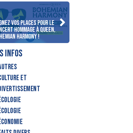
gnez vos places pour le
Gagnez votre séjour pour
ncert Hommage à Queen,
personnes au bord du lac
hemian Harmony !
d’Annecy !
S INFOS
AUTRES
CULTURE ET
DIVERTISSEMENT
ÉCOLOGIE
ÉCOLOGIE
ÉCONOMIE
FAITS DIVERS