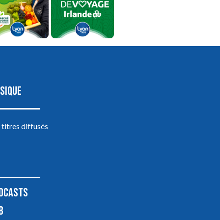
SIQUE
 titres diffusés
DCASTS
B